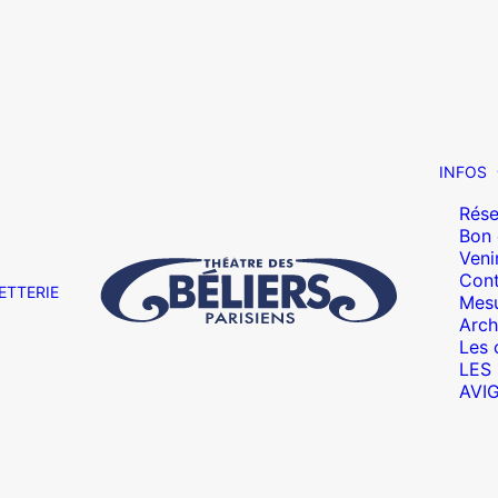
INFOS
Rése
Bon
Veni
Cont
ETTERIE
Mesu
Arch
Les 
LES
AVI