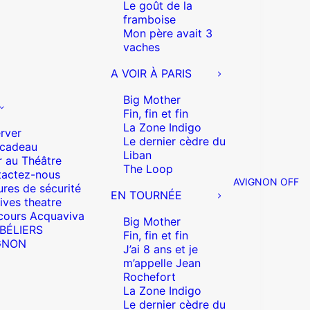
Le goût de la
framboise
Mon père avait 3
vaches
A VOIR À PARIS
Big Mother
Fin, fin et fin
La Zone Indigo
rver
Le dernier cèdre du
 cadeau
Liban
r au Théâtre
The Loop
actez-nous
AVIGNON OFF
res de sécurité
EN TOURNÉE
ives theatre
cours Acquaviva
Big Mother
 BÉLIERS
Fin, fin et fin
GNON
J’ai 8 ans et je
m’appelle Jean
Rochefort
La Zone Indigo
Le dernier cèdre du