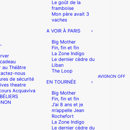
Le goût de la
framboise
Mon père avait 3
vaches
A VOIR À PARIS
Big Mother
Fin, fin et fin
La Zone Indigo
rver
Le dernier cèdre du
 cadeau
Liban
r au Théâtre
The Loop
actez-nous
AVIGNON OFF
res de sécurité
EN TOURNÉE
ives theatre
cours Acquaviva
Big Mother
 BÉLIERS
Fin, fin et fin
GNON
J’ai 8 ans et je
m’appelle Jean
Rochefort
La Zone Indigo
Le dernier cèdre du