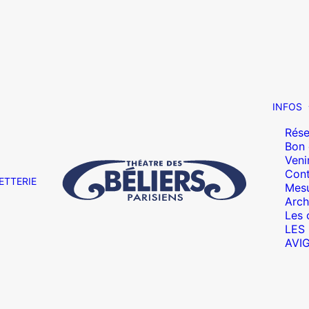
INFOS
Rése
Bon
Veni
Cont
ETTERIE
Mesu
Arch
Les 
LES
AVI