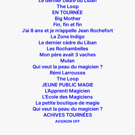
Le dernier cèdre du Liban
The Loop
EN TOURNÉE
Big Mother
Suivez nous !
Fin, fin et fin
J’ai 8 ans et je m’appelle Jean Rochefort
La Zone Indigo
Le dernier cèdre du Liban
Les Rochambelles
Mon père avait 3 vaches
Mulan
Qui veut la peau du magicien ?
Théâtre des Béliers Parisiens
Rémi Larrousse
The Loop
14 bis rue Sainte Isaure 75018 Paris
– M° Jules
JEUNE PUBLIC MAGIE
Joffrin / Simplon – Loc :
01 42 62 35 00
L’Apprenti Magicien
L’Ecole des Magiciens
La petite boutique de magie
Qui veut la peau du magicien ?
ACHIVES TOURNÉES
À l’affiche
AVIGNON OFF