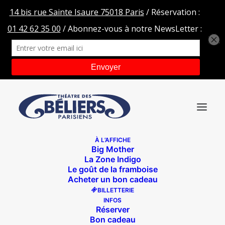
À L’AFFICHE
Big Mother
LA432
La Zone Indigo
Le goût de la framboise
Accueil
Théâtre des Béliers Avignon
LA432
Acheter un bon cadeau
BILLETTERIE
INFOS
Réserver
Bon cadeau