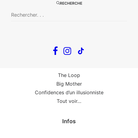
Big Mother
RECHERCHE
La Zone Indigo
Le goût de la framboise
Fin, fin et fin
The Loop
En tournée
The Loop
Big Mother
Confidences d’un illusionniste
Tout voir…
Infos