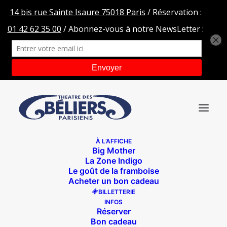
À L’AFFICHE
Big Mother
Zaï Zaï (Couleur)
La Zone Indigo
Le goût de la framboise
Accueil
ZAÏ ZAÏ ZAÏ ZAÏ
Zaï Zaï (Couleur)
Acheter un bon cadeau
BILLETTERIE
INFOS
Réserver
Bon cadeau