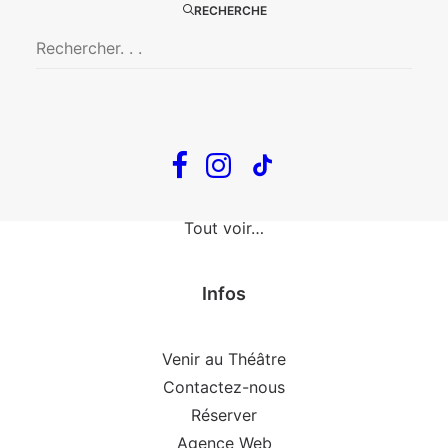
The Loop
RECHERCHE
En tournée
The Loop
Big Mother
Confidences d’un illusionniste
Tout voir…
Infos
Venir au Théâtre
Contactez-nous
Réserver
Agence Web