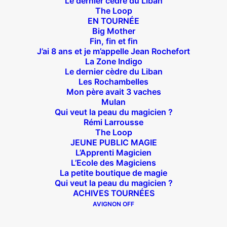
Le dernier cèdre du Liban
The Loop
EN TOURNÉE
Big Mother
Fin, fin et fin
J’ai 8 ans et je m’appelle Jean Rochefort
La Zone Indigo
Théâtre des Béliers Parisiens
Le dernier cèdre du Liban
Les Rochambelles
14 bis rue Sainte Isaure 75018 Paris
– M° Jules
Mon père avait 3 vaches
Joffrin / Simplon – Loc :
01 42 62 35 00
Mulan
Qui veut la peau du magicien ?
Rémi Larrousse
The Loop
JEUNE PUBLIC MAGIE
L’Apprenti Magicien
À l’affiche
L’Ecole des Magiciens
La petite boutique de magie
Big Mother
Qui veut la peau du magicien ?
La Zone Indigo
ACHIVES TOURNÉES
Le goût de la framboise
AVIGNON OFF
Fin, fin et fin