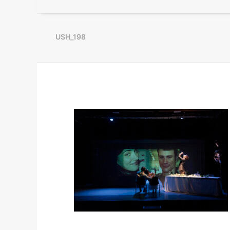
USH_198