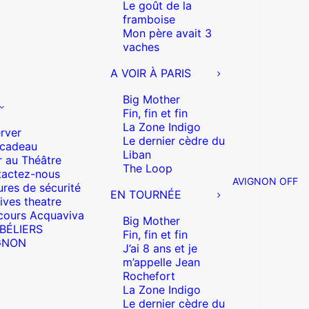
Le goût de la
framboise
Mon père avait 3
vaches
A VOIR À PARIS
Big Mother
Fin, fin et fin
La Zone Indigo
rver
Le dernier cèdre du
 cadeau
Liban
r au Théâtre
The Loop
actez-nous
AVIGNON OFF
res de sécurité
EN TOURNÉE
ives theatre
cours Acquaviva
Big Mother
 BÉLIERS
Fin, fin et fin
GNON
J’ai 8 ans et je
m’appelle Jean
Rochefort
La Zone Indigo
Le dernier cèdre du