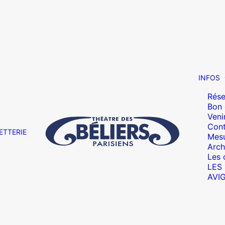
INFOS
Rése
Bon
Veni
Cont
ETTERIE
Mesu
Arch
Les 
LES
AVI