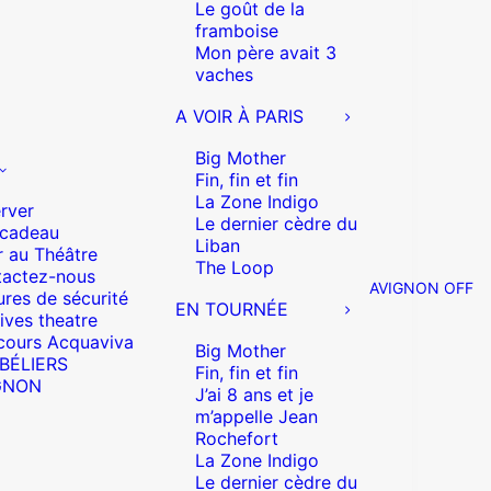
Le goût de la
framboise
Mon père avait 3
vaches
A VOIR À PARIS
Big Mother
Fin, fin et fin
La Zone Indigo
rver
Le dernier cèdre du
 cadeau
Liban
r au Théâtre
The Loop
actez-nous
AVIGNON OFF
res de sécurité
EN TOURNÉE
ives theatre
cours Acquaviva
Big Mother
 BÉLIERS
Fin, fin et fin
GNON
J’ai 8 ans et je
m’appelle Jean
Rochefort
La Zone Indigo
Le dernier cèdre du