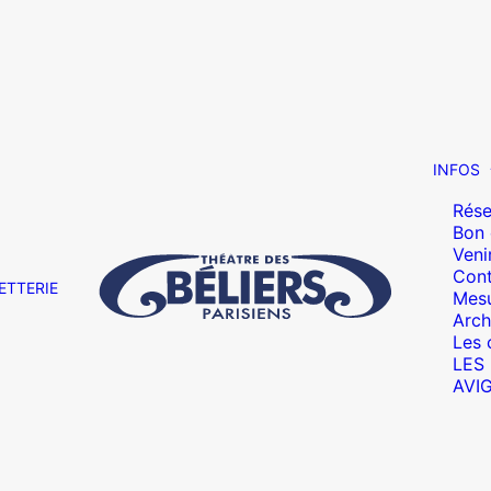
INFOS
Rése
Bon
Veni
Cont
ETTERIE
Mesu
Arch
Les 
LES
AVI