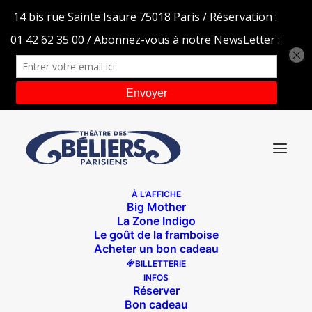
À L’AFFICHE
Big Mother
imgres
La Zone Indigo
Le goût de la framboise
Accueil
Une Chance Inestimable
imgres
Acheter un bon cadeau
BILLETTERIE
INFOS
Réserver
Bon cadeau