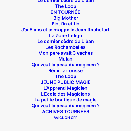
Le dernier cèdre du Liban
The Loop
14 bis rue Sainte Isaure 75018 Paris
– M° Jules
EN TOURNÉE
Joffrin / Simplon – Loc :
01 42 62 35 00
Big Mother
Fin, fin et fin
J’ai 8 ans et je m’appelle Jean Rochefort
La Zone Indigo
Le dernier cèdre du Liban
À l’affiche
Les Rochambelles
Mon père avait 3 vaches
Big Mother
Mulan
Qui veut la peau du magicien ?
La Zone Indigo
Rémi Larrousse
Le goût de la framboise
The Loop
JEUNE PUBLIC MAGIE
Fin, fin et fin
L’Apprenti Magicien
The Loop
L’Ecole des Magiciens
La petite boutique de magie
Qui veut la peau du magicien ?
En tournée
ACHIVES TOURNÉES
AVIGNON OFF
The Loop