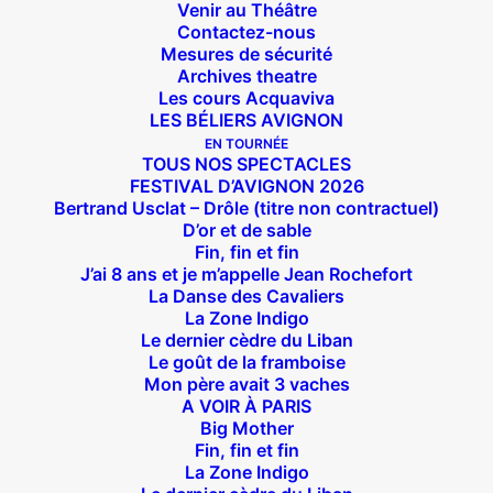
Venir au Théâtre
Contactez-nous
Mesures de sécurité
Archives theatre
Les cours Acquaviva
LES BÉLIERS AVIGNON
EN TOURNÉE
TOUS NOS SPECTACLES
FESTIVAL D’AVIGNON 2026
Bertrand Usclat – Drôle (titre non contractuel)
D’or et de sable
Fin, fin et fin
J’ai 8 ans et je m’appelle Jean Rochefort
La Danse des Cavaliers
Suivez nous !
La Zone Indigo
Le dernier cèdre du Liban
Le goût de la framboise
Mon père avait 3 vaches
A VOIR À PARIS
Big Mother
Fin, fin et fin
Théâtre des Béliers Parisiens
La Zone Indigo