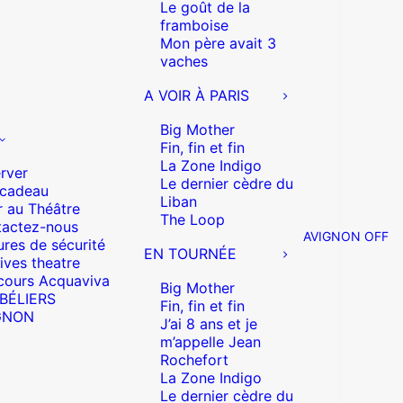
Le goût de la
framboise
Mon père avait 3
vaches
A VOIR À PARIS
Big Mother
Fin, fin et fin
La Zone Indigo
rver
Le dernier cèdre du
 cadeau
Liban
r au Théâtre
The Loop
actez-nous
AVIGNON OFF
res de sécurité
EN TOURNÉE
ives theatre
cours Acquaviva
Big Mother
 BÉLIERS
Fin, fin et fin
GNON
J’ai 8 ans et je
m’appelle Jean
Rochefort
La Zone Indigo
Le dernier cèdre du