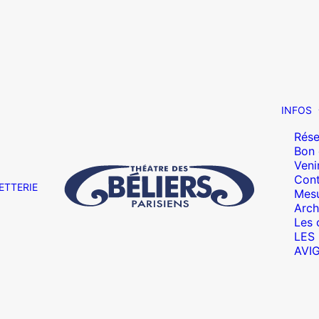
INFOS
Rése
Bon
Veni
Cont
ETTERIE
Mesu
Arch
Les 
LES
AVI