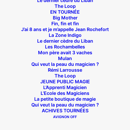
Le dernier cèdre du Liban
The Loop
14 bis rue Sainte Isaure 75018 Paris
– M° Jules
EN TOURNÉE
Joffrin / Simplon – Loc :
01 42 62 35 00
Big Mother
Fin, fin et fin
J’ai 8 ans et je m’appelle Jean Rochefort
La Zone Indigo
Le dernier cèdre du Liban
À l’affiche
Les Rochambelles
Mon père avait 3 vaches
Mulan
Big Mother
Qui veut la peau du magicien ?
La Zone Indigo
Rémi Larrousse
Le goût de la framboise
The Loop
JEUNE PUBLIC MAGIE
Fin, fin et fin
L’Apprenti Magicien
The Loop
L’Ecole des Magiciens
La petite boutique de magie
Qui veut la peau du magicien ?
En tournée
ACHIVES TOURNÉES
AVIGNON OFF
The Loop