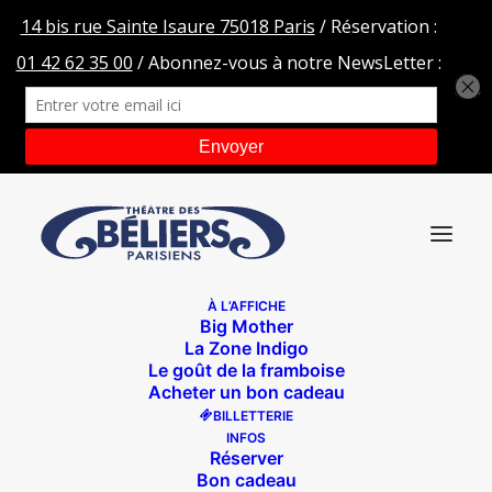
À L’AFFICHE
Big Mother
revue-spectacle
La Zone Indigo
Le goût de la framboise
Accueil
T.I.N.A
revue-spectacle
Acheter un bon cadeau
BILLETTERIE
INFOS
Réserver
Bon cadeau