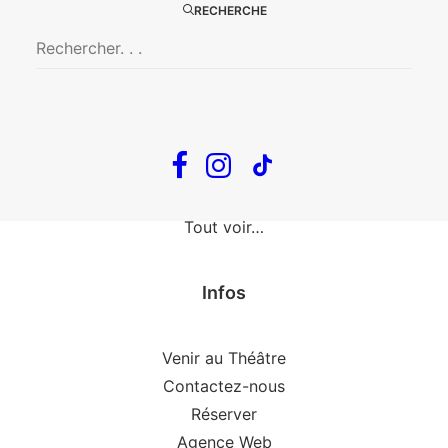
The Loop
RECHERCHE
En tournée
The Loop
Big Mother
Confidences d’un illusionniste
Tout voir…
Infos
Venir au Théâtre
Contactez-nous
Réserver
Agence Web