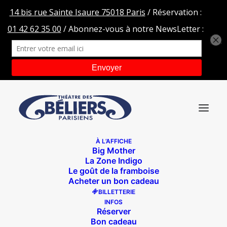
À L’AFFICHE
Big Mother
FOND-GIRAFE
La Zone Indigo
Le goût de la framboise
Accueil
Une sombre histoire de girafe
FOND-GIRAFE
Acheter un bon cadeau
BILLETTERIE
INFOS
Réserver
Bon cadeau