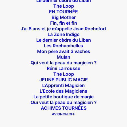
Le dernier cèdre du Liban
The Loop
EN TOURNÉE
Big Mother
Fin, fin et fin
J’ai 8 ans et je m’appelle Jean Rochefort
La Zone Indigo
Théâtre des Béliers Parisiens
Le dernier cèdre du Liban
Les Rochambelles
14 bis rue Sainte Isaure 75018 Paris
– M° Jules
Mon père avait 3 vaches
Joffrin / Simplon – Loc :
01 42 62 35 00
Mulan
Qui veut la peau du magicien ?
Rémi Larrousse
The Loop
JEUNE PUBLIC MAGIE
À l’affiche
L’Apprenti Magicien
L’Ecole des Magiciens
La petite boutique de magie
Big Mother
Qui veut la peau du magicien ?
La Zone Indigo
ACHIVES TOURNÉES
Le goût de la framboise
AVIGNON OFF
Fin, fin et fin