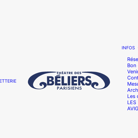
INFOS
Rése
Bon
Veni
Cont
ETTERIE
Mesu
Arch
Les 
LES
AVI