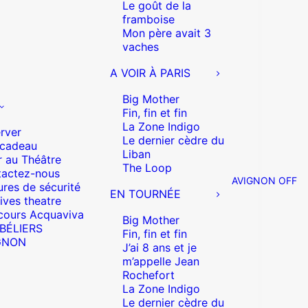
Le goût de la
framboise
Mon père avait 3
vaches
A VOIR À PARIS
Big Mother
Fin, fin et fin
La Zone Indigo
rver
Le dernier cèdre du
 cadeau
Liban
r au Théâtre
The Loop
actez-nous
AVIGNON OFF
res de sécurité
EN TOURNÉE
ives theatre
cours Acquaviva
Big Mother
 BÉLIERS
Fin, fin et fin
GNON
J’ai 8 ans et je
m’appelle Jean
Rochefort
La Zone Indigo
Le dernier cèdre du