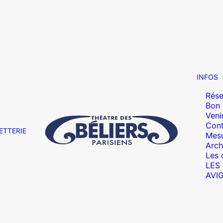
INFOS
Rése
Bon
Veni
Cont
ETTERIE
Mesu
Arch
Les 
LES
AVI