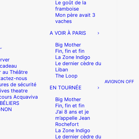
Le goût de la
framboise
Mon père avait 3
vaches
A VOIR À PARIS
Big Mother
Fin, fin et fin
La Zone Indigo
rver
Le dernier cèdre du
 cadeau
Liban
r au Théâtre
The Loop
actez-nous
AVIGNON OFF
res de sécurité
EN TOURNÉE
ives theatre
cours Acquaviva
Big Mother
 BÉLIERS
Fin, fin et fin
GNON
J’ai 8 ans et je
m’appelle Jean
Rochefort
La Zone Indigo
Le dernier cèdre du