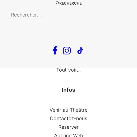
The Loop
RECHERCHE
En tournée
The Loop
Big Mother
Confidences d’un illusionniste
Tout voir…
Infos
Venir au Théâtre
Contactez-nous
Réserver
Agence Web