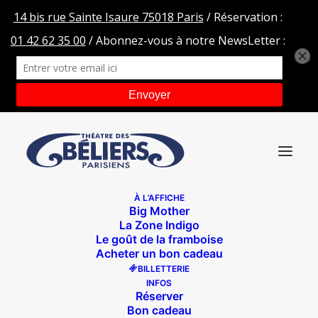
À L’AFFICHE
Big Mother
7L1A9454
La Zone Indigo
Le goût de la framboise
Accueil
Remi Larrousse
7L1A9454
Acheter un bon cadeau
BILLETTERIE
INFOS
Réserver
Bon cadeau