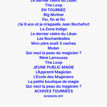
Le dernier cèdre du Liban
The Loop
EN TOURNÉE
Big Mother
Fin, fin et fin
J’ai 8 ans et je m’appelle Jean Rochefort
La Zone Indigo
Théâtre des Béliers Parisiens
Le dernier cèdre du Liban
Les Rochambelles
14 bis rue Sainte Isaure 75018 Paris
– M° Jules
Mon père avait 3 vaches
Joffrin / Simplon – Loc :
01 42 62 35 00
Mulan
Qui veut la peau du magicien ?
Rémi Larrousse
The Loop
JEUNE PUBLIC MAGIE
L’Apprenti Magicien
À l’affiche
L’Ecole des Magiciens
La petite boutique de magie
Big Mother
Qui veut la peau du magicien ?
La Zone Indigo
ACHIVES TOURNÉES
Le goût de la framboise
AVIGNON OFF
Fin, fin et fin