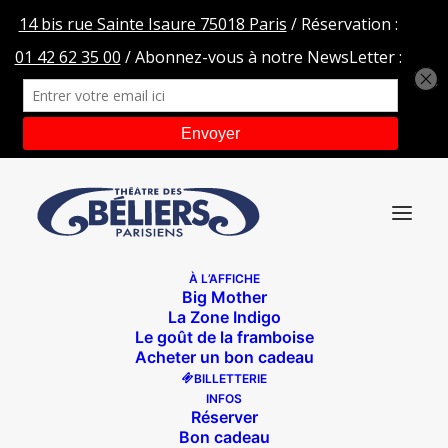
À L’AFFICHE
Big Mother
SEBASTIEN-MOSSIERE-QVLPDM-LES-BELIERS-titre
La Zone Indigo
Le goût de la framboise
Accueil
Qui veut la peau du magicien ?
Acheter un bon cadeau
SEBASTIEN-MOSSIERE-QVLPDM-LES-BELIERS-titre
BILLETTERIE
INFOS
Réserver
Bon cadeau