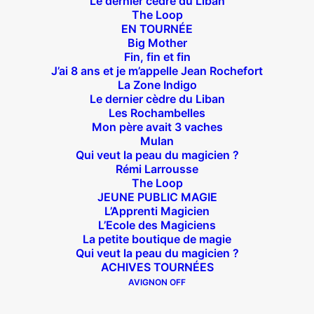
Le dernier cèdre du Liban
The Loop
EN TOURNÉE
Big Mother
Fin, fin et fin
Théâtre des Béliers Parisiens
J’ai 8 ans et je m’appelle Jean Rochefort
La Zone Indigo
14 bis rue Sainte Isaure 75018 Paris
– M° Jules
Le dernier cèdre du Liban
Joffrin / Simplon – Loc :
01 42 62 35 00
Les Rochambelles
Mon père avait 3 vaches
Mulan
Qui veut la peau du magicien ?
Rémi Larrousse
À l’affiche
The Loop
JEUNE PUBLIC MAGIE
L’Apprenti Magicien
Big Mother
L’Ecole des Magiciens
La Zone Indigo
La petite boutique de magie
Le goût de la framboise
Qui veut la peau du magicien ?
ACHIVES TOURNÉES
Fin, fin et fin
AVIGNON OFF
The Loop