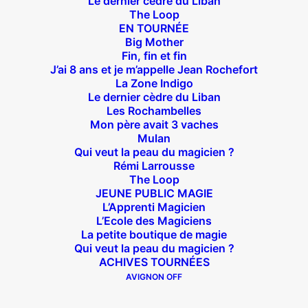
Le dernier cèdre du Liban
The Loop
EN TOURNÉE
Big Mother
Fin, fin et fin
J’ai 8 ans et je m’appelle Jean Rochefort
Théâtre des Béliers Parisiens
La Zone Indigo
Le dernier cèdre du Liban
Les Rochambelles
14 bis rue Sainte Isaure 75018 Paris
– M° Jules
Mon père avait 3 vaches
Joffrin / Simplon – Loc :
01 42 62 35 00
Mulan
Qui veut la peau du magicien ?
Rémi Larrousse
The Loop
JEUNE PUBLIC MAGIE
À l’affiche
L’Apprenti Magicien
L’Ecole des Magiciens
Big Mother
La petite boutique de magie
Qui veut la peau du magicien ?
La Zone Indigo
ACHIVES TOURNÉES
Le goût de la framboise
AVIGNON OFF
Fin, fin et fin