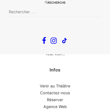
The Loop
RECHERCHE
En tournée
The Loop
Big Mother
Confidences d’un illusionniste
Tout voir…
Infos
Venir au Théâtre
Contactez-nous
Réserver
Agence Web