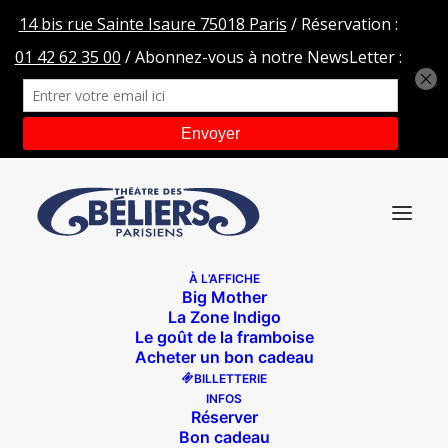
À L’AFFICHE
Big Mother
Peau-magician-11-BD
La Zone Indigo
Le goût de la framboise
Accueil
Qui veut la peau du magicien ?
Acheter un bon cadeau
Peau-magician-11-BD
BILLETTERIE
INFOS
Réserver
Bon cadeau