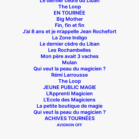
Le dernier cèdre du Liban
Suivez nous !
The Loop
EN TOURNÉE
Big Mother
Fin, fin et fin
J’ai 8 ans et je m’appelle Jean Rochefort
La Zone Indigo
Le dernier cèdre du Liban
Théâtre des Béliers Parisiens
Les Rochambelles
Mon père avait 3 vaches
14 bis rue Sainte Isaure 75018 Paris
– M° Jules
Mulan
Qui veut la peau du magicien ?
Joffrin / Simplon – Loc :
01 42 62 35 00
Rémi Larrousse
The Loop
JEUNE PUBLIC MAGIE
L’Apprenti Magicien
L’Ecole des Magiciens
À l’affiche
La petite boutique de magie
Qui veut la peau du magicien ?
Big Mother
ACHIVES TOURNÉES
La Zone Indigo
AVIGNON OFF
Le goût de la framboise