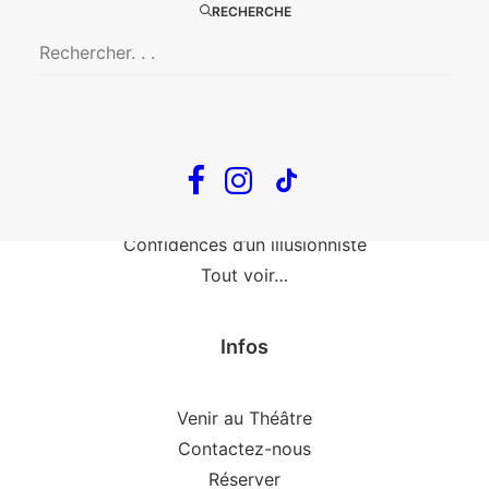
Fin, fin et fin
RECHERCHE
The Loop
En tournée
The Loop
Big Mother
Confidences d’un illusionniste
Tout voir…
Infos
Venir au Théâtre
Contactez-nous
Réserver