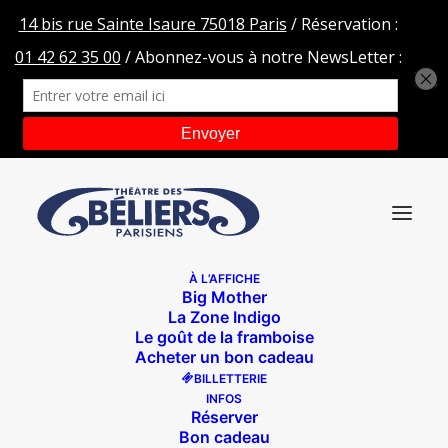
À L’AFFICHE
Big Mother
Peau-magician-02-BD
La Zone Indigo
Le goût de la framboise
Accueil
Qui veut la peau du magicien ?
Acheter un bon cadeau
Peau-magician-02-BD
BILLETTERIE
INFOS
Réserver
Bon cadeau