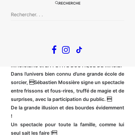
LA NOUVELLE COMÉDIE MAGIQUE ET
RECHERCHE
FAMILIALE
DE SÉBASTIEN MOSSIÈRE
RÉSUMÉ
INFOS TOURNÉE
Après L’APPRENTI MAGICIEN, L’ÉCOLE DES
MAGICIENS et LA PETITE BOUTIQUE DE MAGIE.
Dans l’univers bien connu d’une grande école de
sorcier, Sébastien Mossière signe un spectacle
entre frissons et fous-rires, truffé de magie et de
surprises, avec la participation du public. 
De la grande illusion et des bourdes évidemment
!
Un spectacle pour toute la famille, comme lui
seul sait les faire !