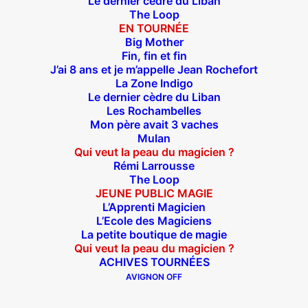
Le dernier cèdre du Liban
The Loop
EN TOURNÉE
Big Mother
Fin, fin et fin
J’ai 8 ans et je m’appelle Jean Rochefort
La Zone Indigo
Le dernier cèdre du Liban
Les Rochambelles
Qui veut la peau du magicien ?
Mon père avait 3 vaches
Mulan
La nouvelle comédie magique et familiale
Qui veut la peau du magicien ?
de Sébastien Mossière
Rémi Larrousse
Tout Public à partir de 4 ans
The Loop
JEUNE PUBLIC MAGIE
Durée : entre 1h15 et 1h25
L’Apprenti Magicien
L’Ecole des Magiciens
CONTACT DIFFUSION
La petite boutique de magie
Qui veut la peau du magicien ?
julia@beeh.fr
ACHIVES TOURNÉES
AVIGNON OFF
Qui veut la peau du magicien ?