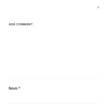
Commenter
la
navigation
ADD COMMENT
Nom
*