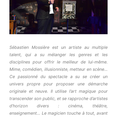
Sébastien Mossière est un artiste au multiple
talent, qui a su mélanger les genres et les
disciplines pour offrir le meilleur de lui-même.
Mime, comédien, illusionniste, metteur en scène…
Ce passionné du spectacle a su se créer un
univers propre pour proposer une démarche
originale et neuve. Il utilise l’art magique pour
transcender son public, et se rapproche d’artistes
d’horizon divers : cinéma, théâtre,
enseignement… Le magicien touche à tout, avant