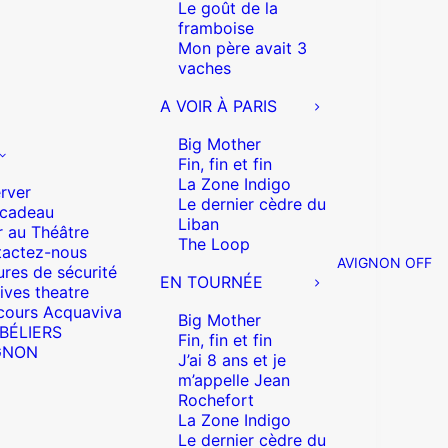
Le goût de la
framboise
Mon père avait 3
vaches
A VOIR À PARIS
Big Mother
Fin, fin et fin
La Zone Indigo
rver
Le dernier cèdre du
 cadeau
Liban
r au Théâtre
The Loop
actez-nous
AVIGNON OFF
res de sécurité
EN TOURNÉE
ives theatre
cours Acquaviva
Big Mother
 BÉLIERS
Fin, fin et fin
GNON
J’ai 8 ans et je
m’appelle Jean
Rochefort
La Zone Indigo
Le dernier cèdre du