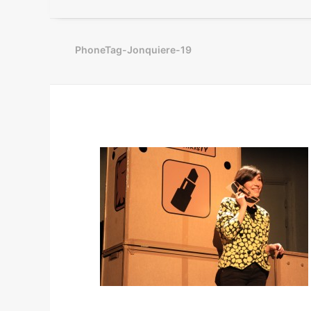
PhoneTag-Jonquiere-19