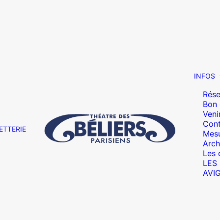
INFOS
Rése
Bon
Veni
Cont
ETTERIE
Mesu
Arch
Les 
LES
AVI