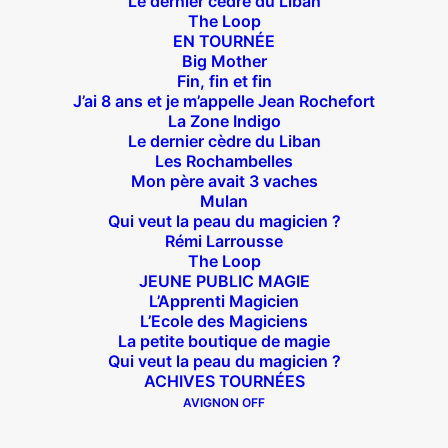
Le dernier cèdre du Liban
Théâtre des Béliers Parisiens
The Loop
EN TOURNÉE
14 bis rue Sainte Isaure 75018 Paris
– M° Jules
Big Mother
Fin, fin et fin
Joffrin / Simplon – Loc :
01 42 62 35 00
J’ai 8 ans et je m’appelle Jean Rochefort
La Zone Indigo
Le dernier cèdre du Liban
Les Rochambelles
Mon père avait 3 vaches
À l’affiche
Mulan
Qui veut la peau du magicien ?
Big Mother
Rémi Larrousse
La Zone Indigo
The Loop
JEUNE PUBLIC MAGIE
Le goût de la framboise
L’Apprenti Magicien
Fin, fin et fin
L’Ecole des Magiciens
La petite boutique de magie
The Loop
Qui veut la peau du magicien ?
ACHIVES TOURNÉES
AVIGNON OFF
En tournée