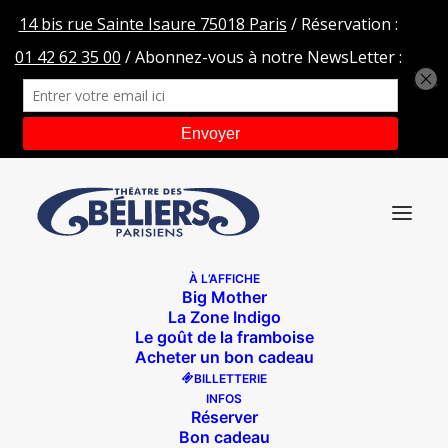
À L’AFFICHE
Big Mother
vivant mag
La Zone Indigo
Le goût de la framboise
Accueil
La petite boutique de magie
vivant mag
Acheter un bon cadeau
BILLETTERIE
INFOS
Réserver
Bon cadeau