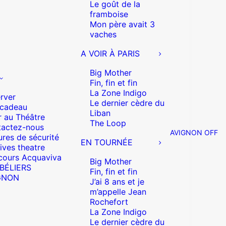
Le goût de la
framboise
Mon père avait 3
vaches
A VOIR À PARIS
Big Mother
Fin, fin et fin
La Zone Indigo
rver
Le dernier cèdre du
 cadeau
Liban
r au Théâtre
The Loop
actez-nous
AVIGNON OFF
res de sécurité
EN TOURNÉE
ives theatre
cours Acquaviva
Big Mother
 BÉLIERS
Fin, fin et fin
GNON
J’ai 8 ans et je
m’appelle Jean
Rochefort
La Zone Indigo
Le dernier cèdre du