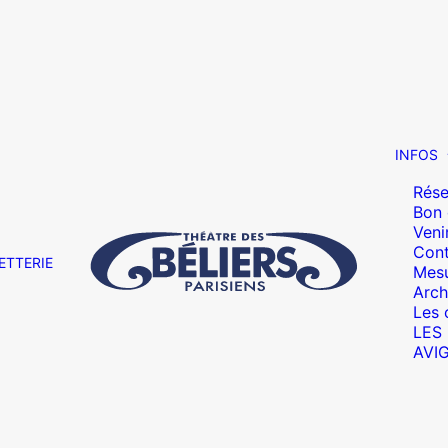
INFOS
Rése
Bon
Veni
Cont
ETTERIE
Mesu
Arch
Les 
LES
AVI