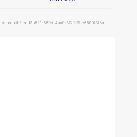
 de corail
eed3b521-560d-4ba9-80a1-2be5690f3f8a