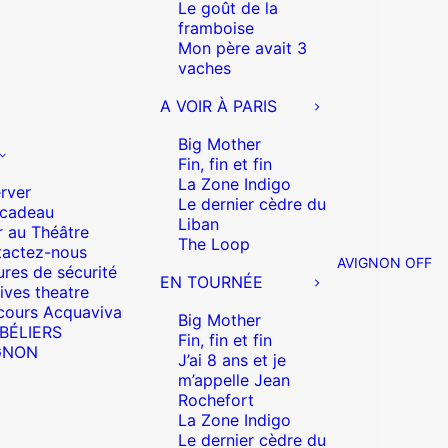
Le goût de la
framboise
Mon père avait 3
vaches
A VOIR À PARIS
Big Mother
Fin, fin et fin
La Zone Indigo
rver
Le dernier cèdre du
 cadeau
Liban
r au Théâtre
The Loop
actez-nous
AVIGNON OFF
res de sécurité
EN TOURNÉE
ives theatre
cours Acquaviva
Big Mother
 BÉLIERS
Fin, fin et fin
GNON
J’ai 8 ans et je
m’appelle Jean
Rochefort
La Zone Indigo
Le dernier cèdre du