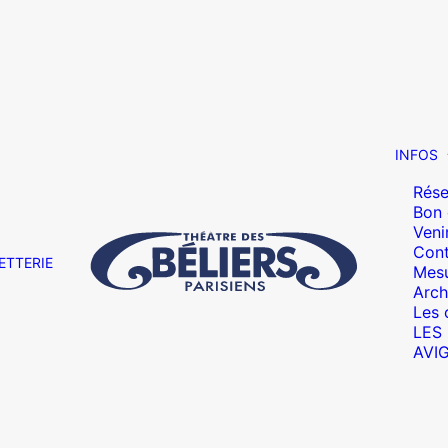
INFOS
Rése
Bon
Veni
Cont
ETTERIE
Mesu
Arch
Les 
LES
AVI