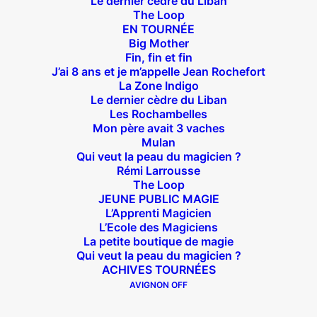
Le dernier cèdre du Liban
The Loop
Suivez nous !
EN TOURNÉE
Big Mother
Fin, fin et fin
J’ai 8 ans et je m’appelle Jean Rochefort
La Zone Indigo
Le dernier cèdre du Liban
Les Rochambelles
Théâtre des Béliers Parisiens
Mon père avait 3 vaches
Mulan
14 bis rue Sainte Isaure 75018 Paris
– M° Jules
Qui veut la peau du magicien ?
Rémi Larrousse
Joffrin / Simplon – Loc :
01 42 62 35 00
The Loop
JEUNE PUBLIC MAGIE
L’Apprenti Magicien
L’Ecole des Magiciens
La petite boutique de magie
À l’affiche
Qui veut la peau du magicien ?
ACHIVES TOURNÉES
Big Mother
AVIGNON OFF
La Zone Indigo