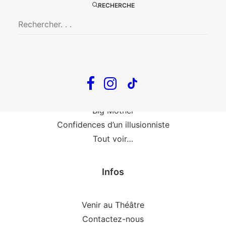
Le goût de la framboise
RECHERCHE
Fin, fin et fin
The Loop
En tournée
The Loop
Big Mother
Confidences d’un illusionniste
Tout voir…
Infos
Venir au Théâtre
Contactez-nous