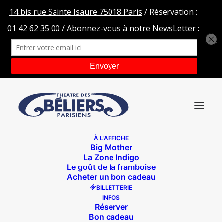
À L’AFFICHE
Big Mother
bbeafb5b-f3e8-4831-8600-31f16c84df50
La Zone Indigo
Le goût de la framboise
Accueil
Noces de corail
Acheter un bon cadeau
bbeafb5b-f3e8-4831-8600-31f16c84df50
BILLETTERIE
INFOS
Réserver
Bon cadeau