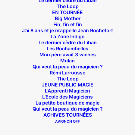
Le dernier cèdre du Liban
The Loop
EN TOURNÉE
Big Mother
Fin, fin et fin
J’ai 8 ans et je m’appelle Jean Rochefort
Suivez nous !
La Zone Indigo
Le dernier cèdre du Liban
Les Rochambelles
Mon père avait 3 vaches
Mulan
Qui veut la peau du magicien ?
Rémi Larrousse
Théâtre des Béliers Parisiens
The Loop
JEUNE PUBLIC MAGIE
14 bis rue Sainte Isaure 75018 Paris
– M° Jules
L’Apprenti Magicien
L’Ecole des Magiciens
Joffrin / Simplon – Loc :
01 42 62 35 00
La petite boutique de magie
Qui veut la peau du magicien ?
ACHIVES TOURNÉES
AVIGNON OFF
À l’affiche