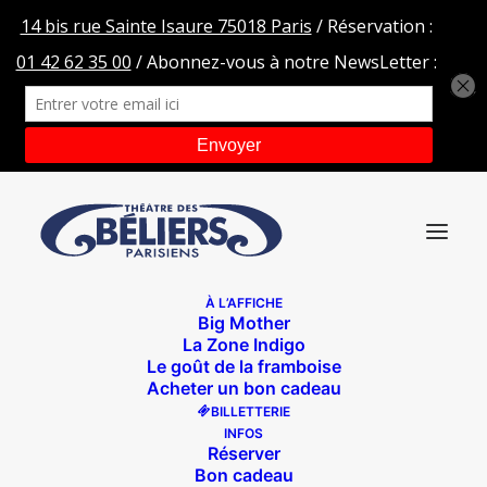
À L’AFFICHE
Big Mother
MON PERE AVAIT 3 VACHES
La Zone Indigo
Le goût de la framboise
Accueil
Mon père avait 3 vaches
Acheter un bon cadeau
MON PERE AVAIT 3 VACHES
BILLETTERIE
INFOS
Réserver
Bon cadeau