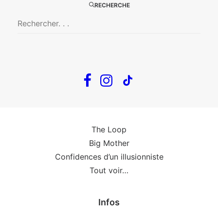
RECHERCHE
Big Mother
La Zone Indigo
Le goût de la framboise
Fin, fin et fin
The Loop
En tournée
The Loop
Big Mother
Confidences d’un illusionniste
Tout voir…
Infos