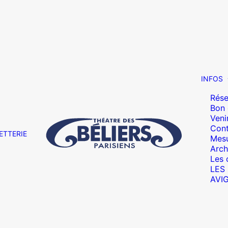
INFOS
Rése
Bon
Veni
Cont
ETTERIE
Mesu
Arch
Les 
LES
AVI