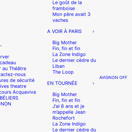
Le goût de la
framboise
Mon père avait 3
vaches
A VOIR À PARIS
Big Mother
Fin, fin et fin
La Zone Indigo
rver
Le dernier cèdre du
 cadeau
Liban
r au Théâtre
The Loop
actez-nous
AVIGNON OFF
res de sécurité
EN TOURNÉE
ives theatre
cours Acquaviva
Big Mother
 BÉLIERS
Fin, fin et fin
GNON
J’ai 8 ans et je
m’appelle Jean
Rochefort
La Zone Indigo
Le dernier cèdre du