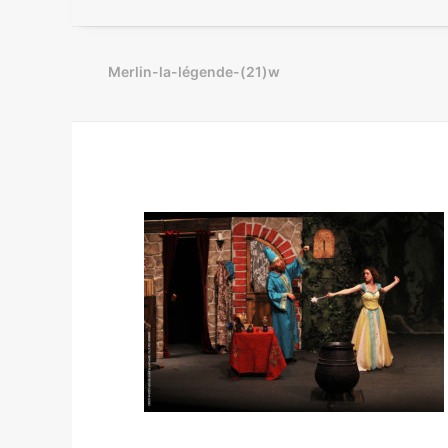
Merlin-la-légende-(21)w