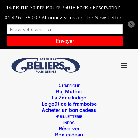
À L’AFFICHE
Big Mother
IMG_4517-bd
La Zone Indigo
Le goût de la framboise
Accueil
MégaZilla Bémol
IMG_4517-bd
Acheter un bon cadeau
BILLETTERIE
INFOS
Réserver
Bon cadeau