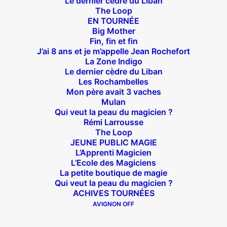
Le dernier cèdre du Liban
The Loop
EN TOURNÉE
Big Mother
Fin, fin et fin
Théâtre des Béliers Parisiens
J’ai 8 ans et je m’appelle Jean Rochefort
La Zone Indigo
Le dernier cèdre du Liban
14 bis rue Sainte Isaure 75018 Paris
– M° Jules
Les Rochambelles
Joffrin / Simplon – Loc :
01 42 62 35 00
Mon père avait 3 vaches
Mulan
Qui veut la peau du magicien ?
Rémi Larrousse
The Loop
À l’affiche
JEUNE PUBLIC MAGIE
L’Apprenti Magicien
Big Mother
L’Ecole des Magiciens
La petite boutique de magie
La Zone Indigo
Qui veut la peau du magicien ?
Le goût de la framboise
ACHIVES TOURNÉES
Fin, fin et fin
AVIGNON OFF
The Loop