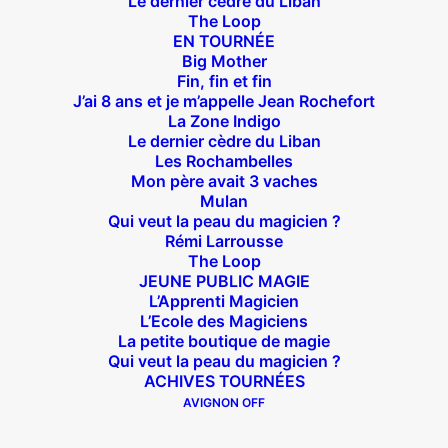
Le dernier cèdre du Liban
14 bis rue Sainte Isaure 75018 Paris
– M° Jules
The Loop
EN TOURNÉE
Joffrin / Simplon – Loc :
01 42 62 35 00
Big Mother
Fin, fin et fin
J’ai 8 ans et je m’appelle Jean Rochefort
La Zone Indigo
Le dernier cèdre du Liban
À l’affiche
Les Rochambelles
Mon père avait 3 vaches
Big Mother
Mulan
Qui veut la peau du magicien ?
La Zone Indigo
Rémi Larrousse
Le goût de la framboise
The Loop
Fin, fin et fin
JEUNE PUBLIC MAGIE
L’Apprenti Magicien
The Loop
L’Ecole des Magiciens
La petite boutique de magie
Qui veut la peau du magicien ?
En tournée
ACHIVES TOURNÉES
AVIGNON OFF
The Loop