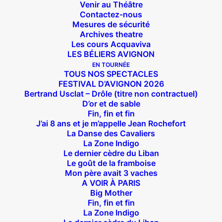
Venir au Théâtre
Contactez-nous
Mesures de sécurité
Archives theatre
Les cours Acquaviva
LES BÉLIERS AVIGNON
EN TOURNÉE
TOUS NOS SPECTACLES
FESTIVAL D’AVIGNON 2026
Bertrand Usclat – Drôle (titre non contractuel)
D’or et de sable
Fin, fin et fin
J’ai 8 ans et je m’appelle Jean Rochefort
La Danse des Cavaliers
Suivez nous !
La Zone Indigo
Le dernier cèdre du Liban
Le goût de la framboise
Mon père avait 3 vaches
A VOIR À PARIS
Big Mother
Fin, fin et fin
Théâtre des Béliers Parisiens
La Zone Indigo