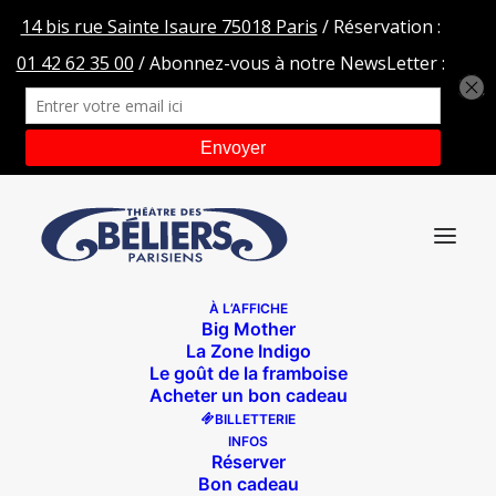
À L’AFFICHE
Big Mother
Michel-logo-site-rouge
La Zone Indigo
Le goût de la framboise
Accueil
Les Rochambelles
Michel-logo-site-rouge
Acheter un bon cadeau
BILLETTERIE
INFOS
Réserver
Bon cadeau