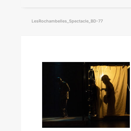
LesRochambelles_Spectacle_BD-77