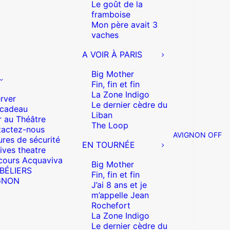
Le goût de la
framboise
Mon père avait 3
vaches
A VOIR À PARIS
Big Mother
Fin, fin et fin
La Zone Indigo
rver
Le dernier cèdre du
 cadeau
Liban
r au Théâtre
The Loop
actez-nous
AVIGNON OFF
res de sécurité
EN TOURNÉE
ives theatre
cours Acquaviva
Big Mother
 BÉLIERS
Fin, fin et fin
GNON
J’ai 8 ans et je
m’appelle Jean
Rochefort
La Zone Indigo
Le dernier cèdre du