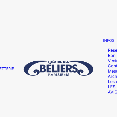
INFOS
Rése
Bon
Veni
Cont
ETTERIE
Mesu
Arch
Les 
LES
AVI