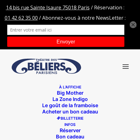
À L’AFFICHE
Big Mother
logoWebAVI
La Zone Indigo
Le goût de la framboise
Accueil
Les lapins sont toujours en retard
logoWebAVI
Acheter un bon cadeau
BILLETTERIE
INFOS
Réserver
Bon cadeau