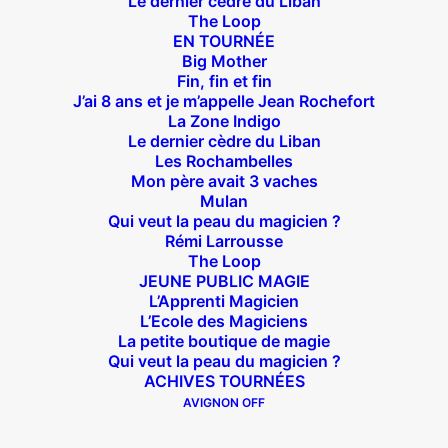
Le dernier cèdre du Liban
The Loop
EN TOURNÉE
Big Mother
Théâtre des Béliers Parisiens
Fin, fin et fin
J’ai 8 ans et je m’appelle Jean Rochefort
14 bis rue Sainte Isaure 75018 Paris
– M° Jules
La Zone Indigo
Joffrin / Simplon – Loc :
01 42 62 35 00
Le dernier cèdre du Liban
Les Rochambelles
Mon père avait 3 vaches
Mulan
Qui veut la peau du magicien ?
À l’affiche
Rémi Larrousse
The Loop
JEUNE PUBLIC MAGIE
Big Mother
L’Apprenti Magicien
La Zone Indigo
L’Ecole des Magiciens
La petite boutique de magie
Le goût de la framboise
Qui veut la peau du magicien ?
Fin, fin et fin
ACHIVES TOURNÉES
The Loop
AVIGNON OFF