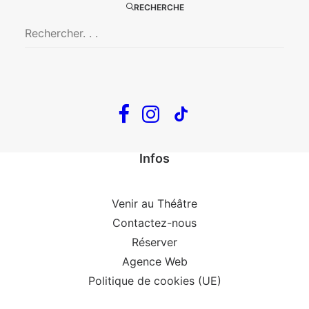
RECHERCHE
En tournée
The Loop
Big Mother
Confidences d’un illusionniste
Tout voir…
Infos
Venir au Théâtre
Contactez-nous
Réserver
Agence Web
Politique de cookies (UE)