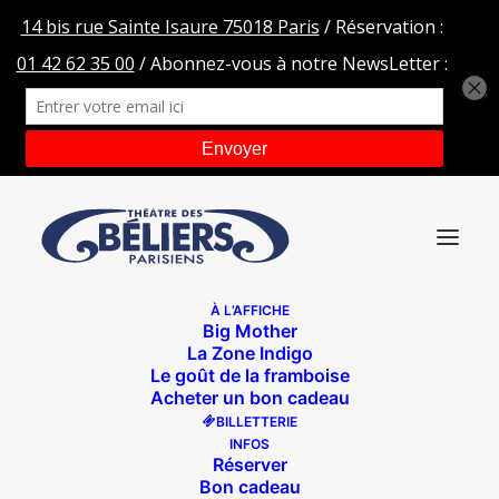
À L’AFFICHE
Big Mother
DPCRAPAUDS FOUS
La Zone Indigo
Le goût de la framboise
Accueil
Les crapauds fous
DPCRAPAUDS FOUS
Acheter un bon cadeau
BILLETTERIE
INFOS
Réserver
Bon cadeau