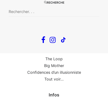
Big Mother
RECHERCHE
La Zone Indigo
Le goût de la framboise
Fin, fin et fin
The Loop
En tournée
The Loop
Big Mother
Confidences d’un illusionniste
Tout voir…
Infos