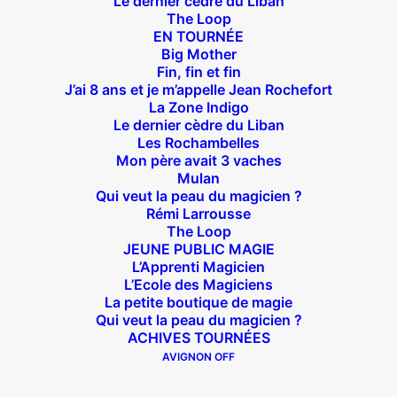
Le dernier cèdre du Liban
The Loop
EN TOURNÉE
Big Mother
Suivez nous !
Fin, fin et fin
J’ai 8 ans et je m’appelle Jean Rochefort
La Zone Indigo
Le dernier cèdre du Liban
Les Rochambelles
Mon père avait 3 vaches
Mulan
Qui veut la peau du magicien ?
Théâtre des Béliers Parisiens
Rémi Larrousse
The Loop
14 bis rue Sainte Isaure 75018 Paris
– M° Jules
JEUNE PUBLIC MAGIE
Joffrin / Simplon – Loc :
01 42 62 35 00
L’Apprenti Magicien
L’Ecole des Magiciens
La petite boutique de magie
Qui veut la peau du magicien ?
ACHIVES TOURNÉES
À l’affiche
AVIGNON OFF