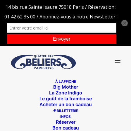
À L’AFFICHE
Big Mother
CRAPAUDS-VIERGE-V19-bd
La Zone Indigo
Le goût de la framboise
Accueil
Les crapauds fous
CRAPAUDS-VIERGE-V19-bd
Acheter un bon cadeau
BILLETTERIE
INFOS
Réserver
Bon cadeau