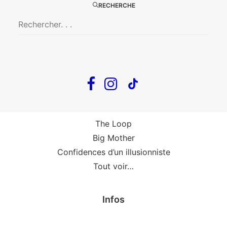
Big Mother
RECHERCHE
La Zone Indigo
Le goût de la framboise
Fin, fin et fin
The Loop
En tournée
The Loop
Big Mother
Confidences d’un illusionniste
Tout voir…
Infos