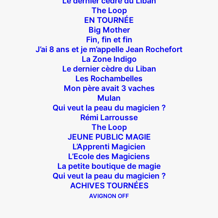
Le dernier cèdre du Liban
The Loop
EN TOURNÉE
Big Mother
Suivez nous !
Fin, fin et fin
J’ai 8 ans et je m’appelle Jean Rochefort
La Zone Indigo
Le dernier cèdre du Liban
Les Rochambelles
Mon père avait 3 vaches
Mulan
Qui veut la peau du magicien ?
Théâtre des Béliers Parisiens
Rémi Larrousse
The Loop
14 bis rue Sainte Isaure 75018 Paris
– M° Jules
JEUNE PUBLIC MAGIE
Joffrin / Simplon – Loc :
01 42 62 35 00
L’Apprenti Magicien
L’Ecole des Magiciens
La petite boutique de magie
Qui veut la peau du magicien ?
ACHIVES TOURNÉES
À l’affiche
AVIGNON OFF