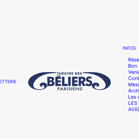
INFOS
Rése
Bon
Veni
Cont
ETTERIE
Mesu
Arch
Les 
LES
AVI