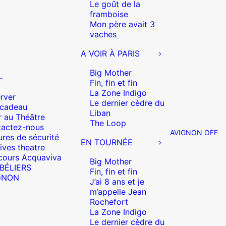
Le goût de la
framboise
Mon père avait 3
vaches
A VOIR À PARIS
Big Mother
Fin, fin et fin
La Zone Indigo
rver
Le dernier cèdre du
 cadeau
Liban
r au Théâtre
The Loop
actez-nous
AVIGNON OFF
res de sécurité
EN TOURNÉE
ives theatre
cours Acquaviva
Big Mother
 BÉLIERS
Fin, fin et fin
GNON
J’ai 8 ans et je
m’appelle Jean
Rochefort
La Zone Indigo
Le dernier cèdre du