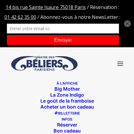
À L’AFFICHE
Big Mother
Le-gros-qui-fume-21-04-2025-OBRAJON-0265
La Zone Indigo
Le goût de la framboise
Accueil
Le gros qui fume comme une cheminée en hiver
Acheter un bon cadeau
Le-gros-qui-fume-21-04-2025-OBRAJON-0265
BILLETTERIE
INFOS
Réserver
Bon cadeau