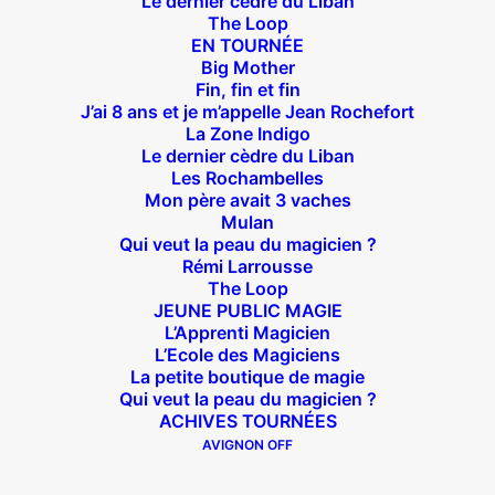
Le dernier cèdre du Liban
Suivez nous !
The Loop
EN TOURNÉE
Big Mother
Fin, fin et fin
J’ai 8 ans et je m’appelle Jean Rochefort
La Zone Indigo
Le dernier cèdre du Liban
Théâtre des Béliers Parisiens
Les Rochambelles
Mon père avait 3 vaches
14 bis rue Sainte Isaure 75018 Paris
– M° Jules
Mulan
Qui veut la peau du magicien ?
Joffrin / Simplon – Loc :
01 42 62 35 00
Rémi Larrousse
The Loop
JEUNE PUBLIC MAGIE
L’Apprenti Magicien
L’Ecole des Magiciens
À l’affiche
La petite boutique de magie
Qui veut la peau du magicien ?
Big Mother
ACHIVES TOURNÉES
La Zone Indigo
AVIGNON OFF
Le goût de la framboise