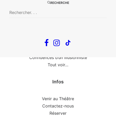
Fin, fin et fin
RECHERCHE
The Loop
En tournée
The Loop
Big Mother
Confidences d’un illusionniste
Tout voir…
Infos
Venir au Théâtre
Contactez-nous
Réserver