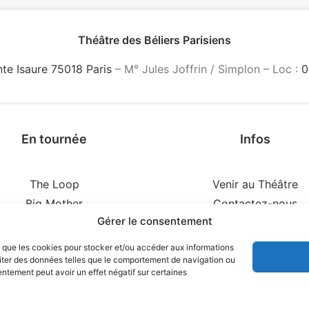
Théâtre des Béliers Parisiens
nte Isaure 75018 Paris
– M° Jules Joffrin / Simplon – Loc :
0
En tournée
Infos
The Loop
Venir au Théâtre
Big Mother
Contactez-nous
Gérer le consentement
idences d’un illusionniste
Réserver
Tout voir…
Agence Web
es que les cookies pour stocker et/ou accéder aux informations
raiter des données telles que le comportement de navigation ou
Politique de cookies (
sentement peut avoir un effet négatif sur certaines