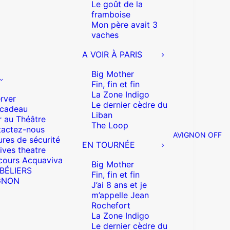
Le goût de la
framboise
Mon père avait 3
vaches
A VOIR À PARIS
Big Mother
Fin, fin et fin
La Zone Indigo
rver
Le dernier cèdre du
 cadeau
Liban
r au Théâtre
The Loop
actez-nous
AVIGNON OFF
res de sécurité
EN TOURNÉE
ives theatre
cours Acquaviva
Big Mother
 BÉLIERS
Fin, fin et fin
GNON
J’ai 8 ans et je
m’appelle Jean
Rochefort
La Zone Indigo
Le dernier cèdre du