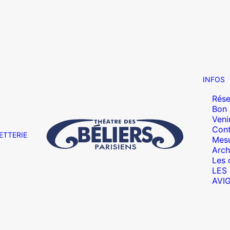
INFOS
Rése
Bon
Veni
Cont
ETTERIE
Mesu
Arch
Les 
LES
AVI