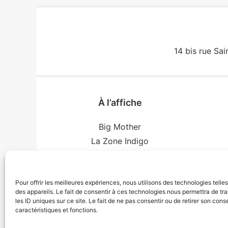
14 bis rue Sai
À l’affiche
Big Mother
La Zone Indigo
Le goût de la framboise
Conf
Fin, fin et fin
Pour offrir les meilleures expériences, nous utilisons des technologies tell
The Loop
des appareils. Le fait de consentir à ces technologies nous permettra de t
les ID uniques sur ce site. Le fait de ne pas consentir ou de retirer son con
caractéristiques et fonctions.