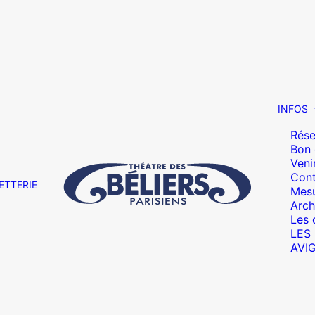
INFOS
Rése
Bon
Veni
Cont
ETTERIE
Mesu
Arch
Les 
LES
AVI