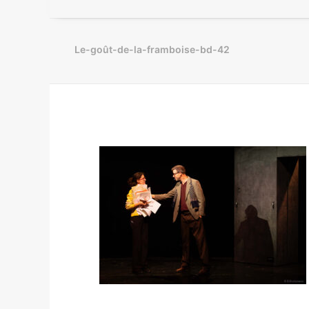
Le-goût-de-la-framboise-bd-42