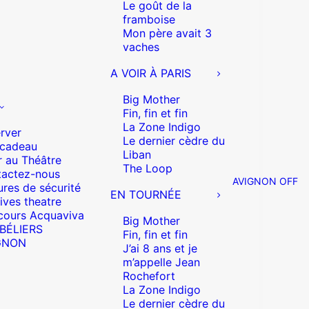
Le goût de la
framboise
Mon père avait 3
vaches
A VOIR À PARIS
Big Mother
Fin, fin et fin
La Zone Indigo
rver
Le dernier cèdre du
 cadeau
Liban
r au Théâtre
The Loop
actez-nous
AVIGNON OFF
res de sécurité
EN TOURNÉE
ives theatre
cours Acquaviva
Big Mother
 BÉLIERS
Fin, fin et fin
GNON
J’ai 8 ans et je
m’appelle Jean
Rochefort
La Zone Indigo
Le dernier cèdre du