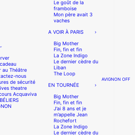
Le goût de la
framboise
Mon père avait 3
vaches
A VOIR À PARIS
Big Mother
Fin, fin et fin
La Zone Indigo
rver
Le dernier cèdre du
 cadeau
Liban
r au Théâtre
The Loop
actez-nous
AVIGNON OFF
res de sécurité
EN TOURNÉE
ives theatre
cours Acquaviva
Big Mother
 BÉLIERS
Fin, fin et fin
GNON
J’ai 8 ans et je
m’appelle Jean
Rochefort
La Zone Indigo
Le dernier cèdre du