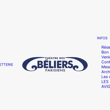
INFOS
Rése
Bon
Veni
Cont
ETTERIE
Mesu
Arch
Les 
LES
AVI