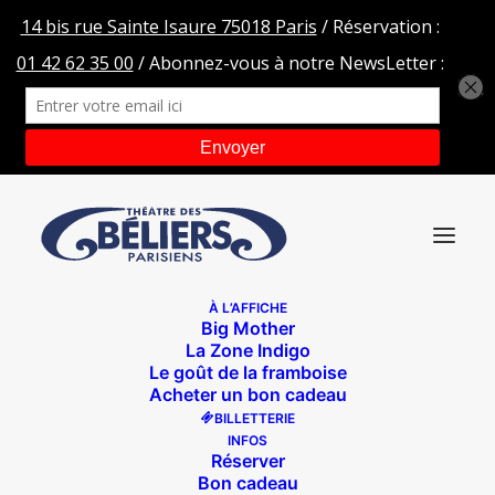
À L’AFFICHE
Big Mother
HEADER-site-cedre
La Zone Indigo
Le goût de la framboise
Accueil
Le dernier cèdre du Liban
HEADER-site-cedre
Acheter un bon cadeau
BILLETTERIE
INFOS
Réserver
Bon cadeau