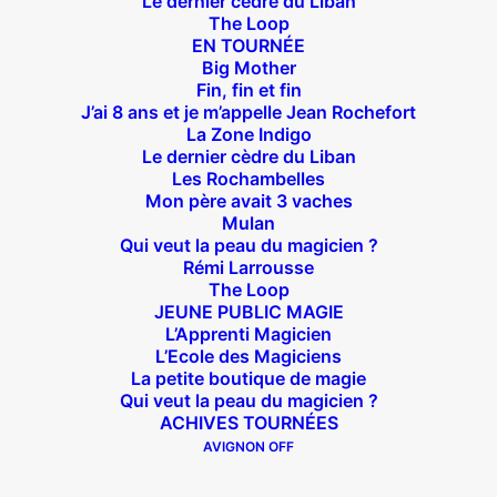
Le dernier cèdre du Liban
Théâtre des Béliers Parisiens
The Loop
EN TOURNÉE
14 bis rue Sainte Isaure 75018 Paris
– M° Jules
Big Mother
Joffrin / Simplon – Loc :
01 42 62 35 00
Fin, fin et fin
J’ai 8 ans et je m’appelle Jean Rochefort
La Zone Indigo
Le dernier cèdre du Liban
Les Rochambelles
À l’affiche
Mon père avait 3 vaches
Mulan
Qui veut la peau du magicien ?
Big Mother
Rémi Larrousse
La Zone Indigo
The Loop
Le goût de la framboise
JEUNE PUBLIC MAGIE
L’Apprenti Magicien
Fin, fin et fin
L’Ecole des Magiciens
The Loop
La petite boutique de magie
Qui veut la peau du magicien ?
ACHIVES TOURNÉES
En tournée
AVIGNON OFF