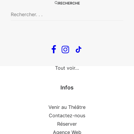
The Loop
RECHERCHE
En tournée
The Loop
Big Mother
Confidences d’un illusionniste
Tout voir…
Infos
Venir au Théâtre
Contactez-nous
Réserver
Agence Web