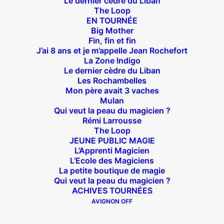
Le dernier cèdre du Liban
The Loop
EN TOURNÉE
Big Mother
Fin, fin et fin
J’ai 8 ans et je m’appelle Jean Rochefort
La Zone Indigo
Théâtre des Béliers Parisiens
Le dernier cèdre du Liban
Les Rochambelles
14 bis rue Sainte Isaure 75018 Paris
– M° Jules
Mon père avait 3 vaches
Joffrin / Simplon – Loc :
01 42 62 35 00
Mulan
Qui veut la peau du magicien ?
Rémi Larrousse
The Loop
JEUNE PUBLIC MAGIE
À l’affiche
L’Apprenti Magicien
L’Ecole des Magiciens
La petite boutique de magie
Big Mother
Qui veut la peau du magicien ?
La Zone Indigo
ACHIVES TOURNÉES
Le goût de la framboise
AVIGNON OFF
Fin, fin et fin