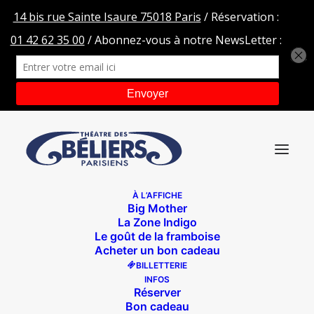
À L’AFFICHE
Big Mother
DSC_0657
La Zone Indigo
Le goût de la framboise
Accueil
Le Carton
DSC_0657
Acheter un bon cadeau
BILLETTERIE
INFOS
Réserver
Bon cadeau