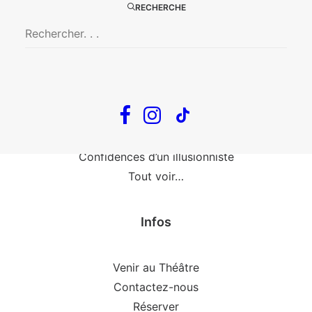
Fin, fin et fin
RECHERCHE
The Loop
En tournée
The Loop
Big Mother
Confidences d’un illusionniste
Tout voir…
Infos
Venir au Théâtre
Contactez-nous
Réserver