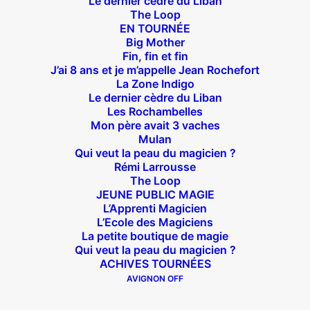
Le dernier cèdre du Liban
Suivez nous !
The Loop
EN TOURNÉE
Big Mother
Fin, fin et fin
J’ai 8 ans et je m’appelle Jean Rochefort
La Zone Indigo
Le dernier cèdre du Liban
Théâtre des Béliers Parisiens
Les Rochambelles
Mon père avait 3 vaches
14 bis rue Sainte Isaure 75018 Paris
– M° Jules
Mulan
Qui veut la peau du magicien ?
Joffrin / Simplon – Loc :
01 42 62 35 00
Rémi Larrousse
The Loop
JEUNE PUBLIC MAGIE
L’Apprenti Magicien
L’Ecole des Magiciens
À l’affiche
La petite boutique de magie
Qui veut la peau du magicien ?
Big Mother
ACHIVES TOURNÉES
La Zone Indigo
AVIGNON OFF
Le goût de la framboise