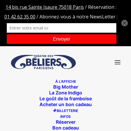
À L’AFFICHE
Big Mother
SEb et poulet
La Zone Indigo
Le goût de la framboise
Accueil
L'Apprenti Magicien
SEb et poulet
Acheter un bon cadeau
BILLETTERIE
INFOS
Réserver
Bon cadeau