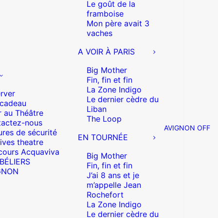
Le goût de la
framboise
Mon père avait 3
vaches
A VOIR À PARIS
Big Mother
Fin, fin et fin
La Zone Indigo
rver
Le dernier cèdre du
 cadeau
Liban
r au Théâtre
The Loop
actez-nous
AVIGNON OFF
res de sécurité
EN TOURNÉE
ives theatre
cours Acquaviva
Big Mother
 BÉLIERS
Fin, fin et fin
GNON
J’ai 8 ans et je
m’appelle Jean
Rochefort
La Zone Indigo
Le dernier cèdre du