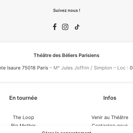
Suivez nous !
Théâtre des Béliers Parisiens
nte Isaure 75018 Paris
– M° Jules Joffrin / Simplon – Loc :
0
En tournée
Infos
The Loop
Venir au Théâtre
Big Mother
Contactez-nous