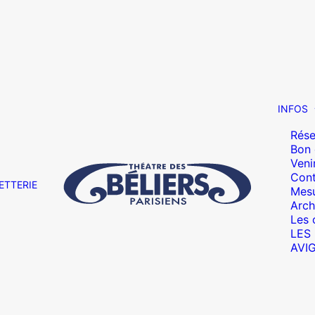
INFOS
Rése
Bon
Veni
Cont
ETTERIE
Mesu
Arch
Les 
LES
AVI