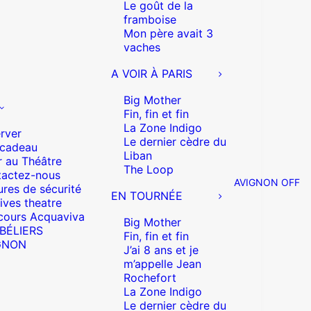
Le goût de la
framboise
Mon père avait 3
vaches
A VOIR À PARIS
Big Mother
Fin, fin et fin
La Zone Indigo
rver
Le dernier cèdre du
 cadeau
Liban
r au Théâtre
The Loop
actez-nous
AVIGNON OFF
res de sécurité
EN TOURNÉE
ives theatre
cours Acquaviva
Big Mother
 BÉLIERS
Fin, fin et fin
GNON
J’ai 8 ans et je
m’appelle Jean
Rochefort
La Zone Indigo
Le dernier cèdre du