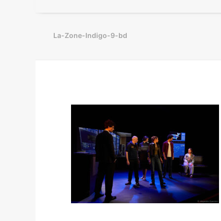
La-Zone-Indigo-9-bd