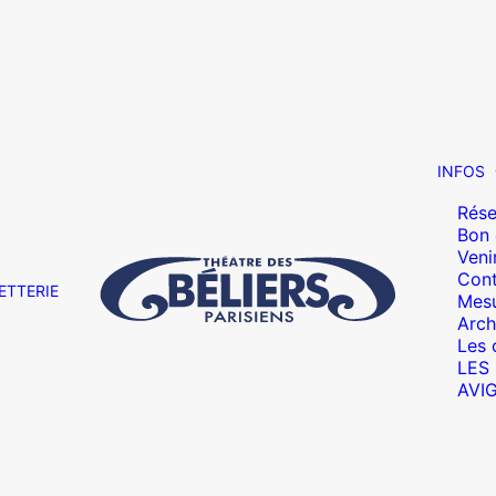
INFOS
Rése
Bon
Veni
Cont
ETTERIE
Mesu
Arch
Les 
LES
AVI