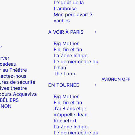
Le goût de la
framboise
Mon père avait 3
vaches
A VOIR À PARIS
Big Mother
Fin, fin et fin
La Zone Indigo
rver
Le dernier cèdre du
 cadeau
Liban
r au Théâtre
The Loop
actez-nous
AVIGNON OFF
res de sécurité
EN TOURNÉE
ives theatre
cours Acquaviva
Big Mother
 BÉLIERS
Fin, fin et fin
GNON
J’ai 8 ans et je
m’appelle Jean
Rochefort
La Zone Indigo
Le dernier cèdre du