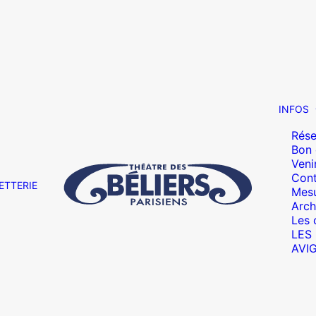
INFOS
Rése
Bon
Veni
Cont
ETTERIE
Mesu
Arch
Les 
LES
AVI