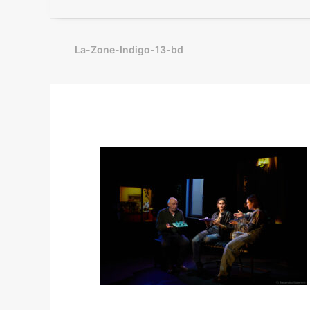
La-Zone-Indigo-13-bd