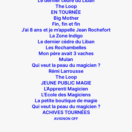
Le dernier cèdre du Liban
The Loop
EN TOURNÉE
Suivez nous !
Big Mother
Fin, fin et fin
J’ai 8 ans et je m’appelle Jean Rochefort
La Zone Indigo
Le dernier cèdre du Liban
Les Rochambelles
Mon père avait 3 vaches
Mulan
Théâtre des Béliers Parisiens
Qui veut la peau du magicien ?
Rémi Larrousse
14 bis rue Sainte Isaure 75018 Paris
– M° Jules
The Loop
Joffrin / Simplon – Loc :
01 42 62 35 00
JEUNE PUBLIC MAGIE
L’Apprenti Magicien
L’Ecole des Magiciens
La petite boutique de magie
Qui veut la peau du magicien ?
À l’affiche
ACHIVES TOURNÉES
AVIGNON OFF
Big Mother