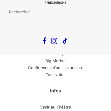
La Zone Indigo
RECHERCHE
Le goût de la framboise
Fin, fin et fin
The Loop
En tournée
The Loop
Big Mother
Confidences d’un illusionniste
Tout voir…
Infos
Venir au Théâtre