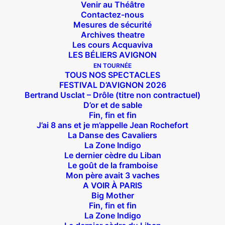
Venir au Théâtre
HEADER-Zone-Indigo-tdbp
Contactez-nous
Mesures de sécurité
Archives theatre
18 NOVEMBRE 2025
|
BY
FLORENT BRUNEAU
Les cours Acquaviva
LES BÉLIERS AVIGNON
EN TOURNÉE
TOUS NOS SPECTACLES
FESTIVAL D’AVIGNON 2026
Bertrand Usclat – Drôle (titre non contractuel)
D’or et de sable
Fin, fin et fin
J’ai 8 ans et je m’appelle Jean Rochefort
La Danse des Cavaliers
La Zone Indigo
Le dernier cèdre du Liban
la zone indigo – la nouvelle création de Mélody
Le goût de la framboise
Mourey, à l’affiche au Theatre des Béliers
Mon père avait 3 vaches
A VOIR À PARIS
Parisiens à partir de janvier 2026.
Big Mother
Fin, fin et fin
La Zone Indigo