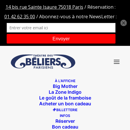
À L’AFFICHE
Big Mother
HEADER-Zone-Indigo-tdbp
La Zone Indigo
Le goût de la framboise
Accueil
La Zone Indigo
HEADER-Zone-Indigo-tdbp
Acheter un bon cadeau
BILLETTERIE
INFOS
Réserver
Bon cadeau