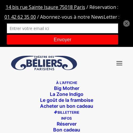
À L’AFFICHE
Big Mother
HEADER-Zone-Indigo-tdbp-2
La Zone Indigo
Le goût de la framboise
Accueil
La Zone Indigo
HEADER-Zone-Indigo-tdbp-2
Acheter un bon cadeau
BILLETTERIE
INFOS
Réserver
Bon cadeau