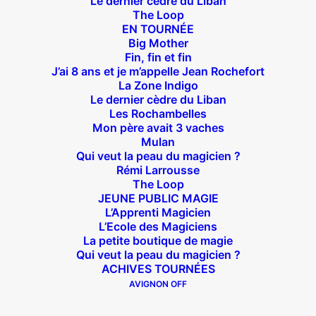
Le dernier cèdre du Liban
The Loop
EN TOURNÉE
Big Mother
Fin, fin et fin
Théâtre des Béliers Parisiens
J’ai 8 ans et je m’appelle Jean Rochefort
La Zone Indigo
14 bis rue Sainte Isaure 75018 Paris
Le dernier cèdre du Liban
– M° Jules
Les Rochambelles
Joffrin / Simplon – Loc :
01 42 62 35 00
Mon père avait 3 vaches
Mulan
Qui veut la peau du magicien ?
Rémi Larrousse
The Loop
À l’affiche
JEUNE PUBLIC MAGIE
L’Apprenti Magicien
Big Mother
L’Ecole des Magiciens
La petite boutique de magie
La Zone Indigo
Qui veut la peau du magicien ?
Le goût de la framboise
ACHIVES TOURNÉES
Fin, fin et fin
AVIGNON OFF
The Loop