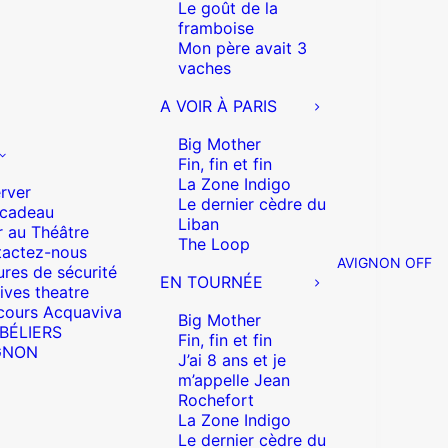
Le goût de la
framboise
Mon père avait 3
vaches
A VOIR À PARIS
Big Mother
Fin, fin et fin
La Zone Indigo
rver
Le dernier cèdre du
 cadeau
Liban
r au Théâtre
The Loop
actez-nous
AVIGNON OFF
res de sécurité
EN TOURNÉE
ives theatre
cours Acquaviva
Big Mother
 BÉLIERS
Fin, fin et fin
GNON
J’ai 8 ans et je
m’appelle Jean
Rochefort
La Zone Indigo
Le dernier cèdre du