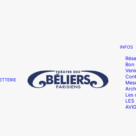
INFOS
Rése
Bon
Veni
Cont
ETTERIE
Mesu
Arch
Les 
LES
AVI