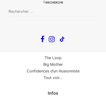
Big Mother
RECHERCHE
La Zone Indigo
Le goût de la framboise
Fin, fin et fin
The Loop
En tournée
The Loop
Big Mother
Confidences d’un illusionniste
Tout voir…
Infos