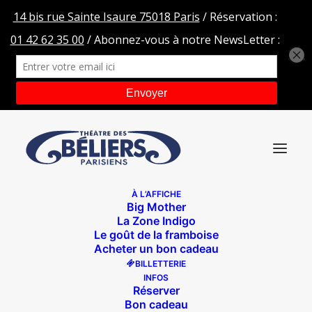
À L’AFFICHE
Big Mother
ARIANE-BROUSSE-bd
La Zone Indigo
Le goût de la framboise
Accueil
La Zone Indigo
ARIANE-BROUSSE-bd
Acheter un bon cadeau
BILLETTERIE
INFOS
Réserver
Bon cadeau