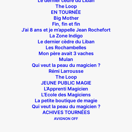
Le dernier cèdre du Liban
The Loop
EN TOURNÉE
Big Mother
Suivez nous !
Fin, fin et fin
J’ai 8 ans et je m’appelle Jean Rochefort
La Zone Indigo
Le dernier cèdre du Liban
Les Rochambelles
Mon père avait 3 vaches
Mulan
Qui veut la peau du magicien ?
Théâtre des Béliers Parisiens
Rémi Larrousse
The Loop
14 bis rue Sainte Isaure 75018 Paris
– M° Jules
JEUNE PUBLIC MAGIE
Joffrin / Simplon – Loc :
01 42 62 35 00
L’Apprenti Magicien
L’Ecole des Magiciens
La petite boutique de magie
Qui veut la peau du magicien ?
ACHIVES TOURNÉES
À l’affiche
AVIGNON OFF