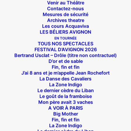
Venir au Théâtre
Contactez-nous
Mesures de sécurité
Archives theatre
Les cours Acquaviva
LES BÉLIERS AVIGNON
EN TOURNÉE
TOUS NOS SPECTACLES
FESTIVAL D’AVIGNON 2026
Bertrand Usclat – Drôle (titre non contractuel)
D’or et de sable
Fin, fin et fin
Suivez nous !
J’ai 8 ans et je m’appelle Jean Rochefort
La Danse des Cavaliers
La Zone Indigo
Le dernier cèdre du Liban
Le goût de la framboise
Mon père avait 3 vaches
A VOIR À PARIS
Big Mother
Théâtre des Béliers Parisiens
Fin, fin et fin
La Zone Indigo
14 bis rue Sainte Isaure 75018 Paris
– M° Jules