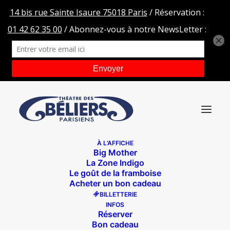
À L’AFFICHE
Big Mother
moton1020-c85ff
La Zone Indigo
Le goût de la framboise
Accueil
Jean-Louis XIV
moton1020-c85ff
Acheter un bon cadeau
BILLETTERIE
INFOS
Réserver
Bon cadeau