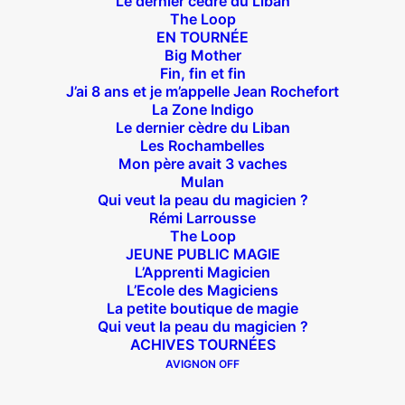
Le dernier cèdre du Liban
Joffrin / Simplon – Loc :
01 42 62 35 00
The Loop
EN TOURNÉE
Big Mother
Fin, fin et fin
J’ai 8 ans et je m’appelle Jean Rochefort
La Zone Indigo
À l’affiche
Le dernier cèdre du Liban
Les Rochambelles
Big Mother
Mon père avait 3 vaches
La Zone Indigo
Mulan
Qui veut la peau du magicien ?
Le goût de la framboise
Rémi Larrousse
Fin, fin et fin
The Loop
JEUNE PUBLIC MAGIE
The Loop
L’Apprenti Magicien
L’Ecole des Magiciens
La petite boutique de magie
En tournée
Qui veut la peau du magicien ?
ACHIVES TOURNÉES
AVIGNON OFF
The Loop
Big Mother