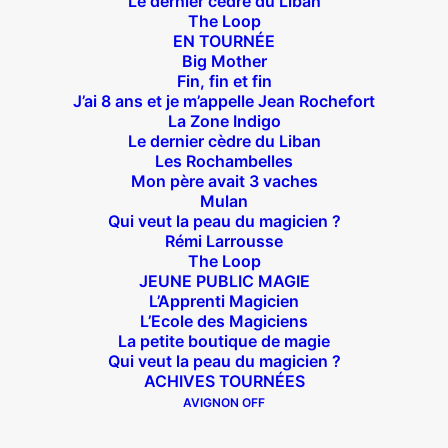
Le dernier cèdre du Liban
The Loop
EN TOURNÉE
Big Mother
Fin, fin et fin
J’ai 8 ans et je m’appelle Jean Rochefort
La Zone Indigo
Théâtre des Béliers Parisiens
Le dernier cèdre du Liban
Les Rochambelles
14 bis rue Sainte Isaure 75018 Paris
– M° Jules
Mon père avait 3 vaches
Joffrin / Simplon – Loc :
01 42 62 35 00
Mulan
Qui veut la peau du magicien ?
Rémi Larrousse
The Loop
JEUNE PUBLIC MAGIE
L’Apprenti Magicien
À l’affiche
L’Ecole des Magiciens
La petite boutique de magie
Big Mother
Qui veut la peau du magicien ?
La Zone Indigo
ACHIVES TOURNÉES
Le goût de la framboise
AVIGNON OFF
Fin, fin et fin