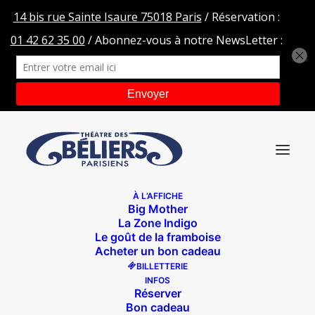
À L’AFFICHE
Big Mother
Asher-Lev-84-BD
La Zone Indigo
Le goût de la framboise
Accueil
Je m'appelle Asher Lev
Asher-Lev-84-BD
Acheter un bon cadeau
BILLETTERIE
INFOS
Réserver
Bon cadeau