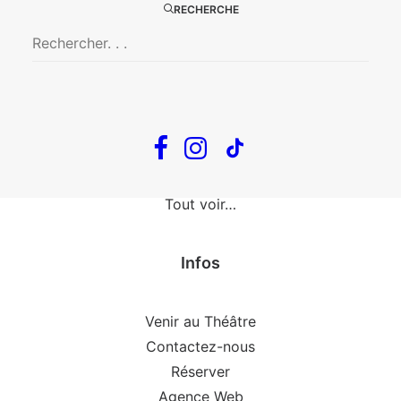
The Loop
RECHERCHE
En tournée
The Loop
Big Mother
Confidences d’un illusionniste
Tout voir…
Infos
Venir au Théâtre
Contactez-nous
Réserver
Agence Web