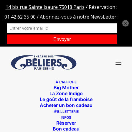
À L’AFFICHE
Big Mother
Hepatik-Girl_Marie-Claire-Neveu_Chemise_HD©Jean-
La Zone Indigo
Michel-Grard-2
Le goût de la framboise
Acheter un bon cadeau
Accueil
HÉPATIK GIRL - Une épopée auto-immune
BILLETTERIE
Hepatik-Girl_Marie-Claire-Neveu_Chemise_HD©Jean-
INFOS
Michel-Grard-2
Réserver
Bon cadeau