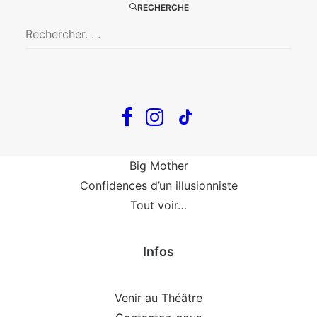
RECHERCHE
Le goût de la framboise
Fin, fin et fin
The Loop
En tournée
The Loop
Big Mother
Confidences d’un illusionniste
Tout voir…
Infos
Venir au Théâtre