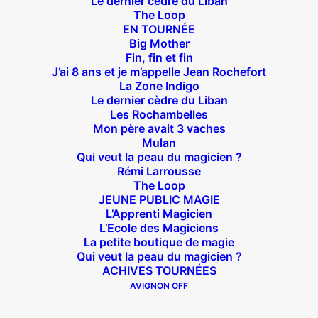
Le dernier cèdre du Liban
The Loop
EN TOURNÉE
Suivez nous !
Big Mother
Fin, fin et fin
J’ai 8 ans et je m’appelle Jean Rochefort
La Zone Indigo
Le dernier cèdre du Liban
Les Rochambelles
Mon père avait 3 vaches
Théâtre des Béliers Parisiens
Mulan
Qui veut la peau du magicien ?
14 bis rue Sainte Isaure 75018 Paris
– M° Jules
Rémi Larrousse
The Loop
Joffrin / Simplon – Loc :
01 42 62 35 00
JEUNE PUBLIC MAGIE
L’Apprenti Magicien
L’Ecole des Magiciens
La petite boutique de magie
Qui veut la peau du magicien ?
À l’affiche
ACHIVES TOURNÉES
AVIGNON OFF
Big Mother
La Zone Indigo