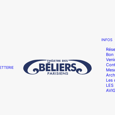
INFOS
Rése
Bon
Veni
Cont
ETTERIE
Mesu
Arch
Les 
LES
AVI