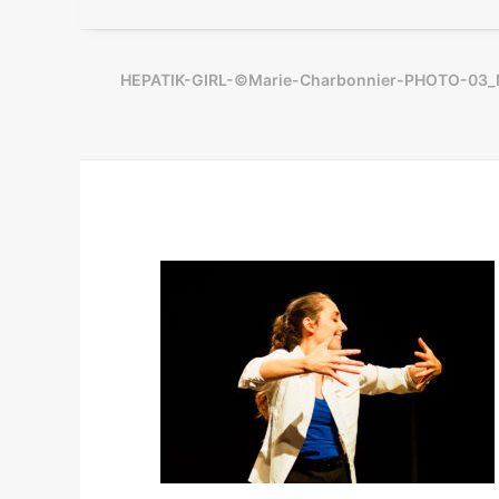
HEPATIK-GIRL-©Marie-Charbonnier-PHOTO-03_M