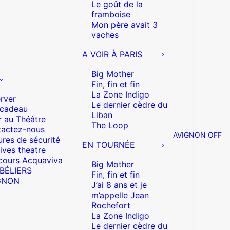
Le goût de la
framboise
Mon père avait 3
vaches
A VOIR À PARIS
Big Mother
Fin, fin et fin
La Zone Indigo
rver
Le dernier cèdre du
 cadeau
Liban
r au Théâtre
The Loop
actez-nous
AVIGNON OFF
res de sécurité
EN TOURNÉE
ives theatre
cours Acquaviva
Big Mother
 BÉLIERS
Fin, fin et fin
GNON
J’ai 8 ans et je
m’appelle Jean
Rochefort
La Zone Indigo
Le dernier cèdre du