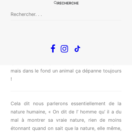
RECHERCHE
Nous pouvons dès à présent dire qu’il y aura des
longueurs et du quickchange, des illusions et
beaucoup de promesses. Ce sera résolument un
spectacle sur la différence, avec quelques
notions de dressage. Des animaux morts,
vivants, drogués, heureux, là n’est pas la
question! Parce que, certes il faut s en occuper,
mais dans le fond un animal ça dépanne toujours
!
Cela dit nous parlerons essentiellement de la
nature humaine, « On dit de l’ homme qu’ il a du
mal à montrer sa vraie nature, rien de moins
étonnant quand on sait que la nature, elle même,