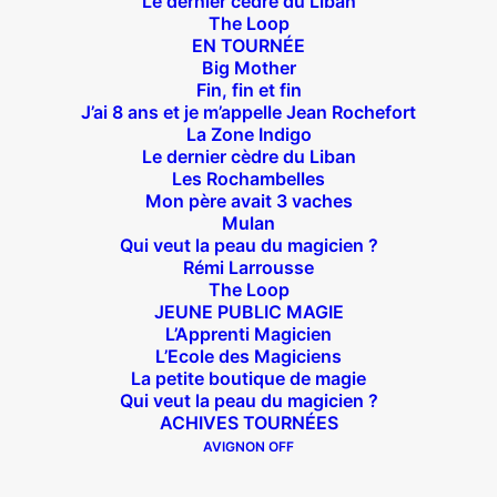
Le dernier cèdre du Liban
FRED BLIN
The Loop
EN TOURNÉE
Big Mother
Une pièce de et avec
Fred Blin
Fin, fin et fin
J’ai 8 ans et je m’appelle Jean Rochefort
Avec l’aide de
Raymond Raymondson
La Zone Indigo
Le dernier cèdre du Liban
Les Rochambelles
Mon père avait 3 vaches
Une production ELIOTT
Mulan
Contact Tournée : Jérome
Qui veut la peau du magicien ?
Rémi Larrousse
Delépine
jerome@arsenic-et-champagne.com
The Loop
JEUNE PUBLIC MAGIE
L’Apprenti Magicien
L’Ecole des Magiciens
La petite boutique de magie
Qui veut la peau du magicien ?
ACHIVES TOURNÉES
AVIGNON OFF